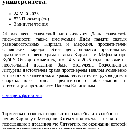
университета.
24 Май 2025
533 Просмотр(ов)
3 минуты чтения
24 мая весь славянский мир отмечает День славянской
письменности, также именуемый Днём памяти святых
равноапостольных Кирилла и Мефодия, просветителей
славянских народов. Этот день является престольным
праздником нашего храма святых Кирилла и Мефодия при
КубГУ. Отрадно отметить, что 24 мая 2025 года впервые на
престольный праздник была отслужена Божественная
Литургия настоятелем храма протоиереем Павлом Романенко
и штатным священником храма, заместителем руководителя
епархиального отдела религиозного образования и
катехизации протоиереем Павлом Калининым.
Смотреть фотоотчет
Торжества начались с водосвятного молебна и хвалебного
пения Кириллу и Мефодию. Затем читались часы, плавно
перешедшие в праздничную Литургию, по окончании которой