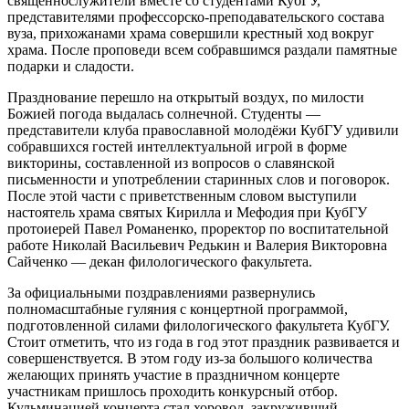
священнослужители вместе со студентами КубГУ,
представителями профессорско-преподавательского состава
вуза, прихожанами храма совершили крестный ход вокруг
храма. После проповеди всем собравшимся раздали памятные
подарки и сладости.
Празднование перешло на открытый воздух, по милости
Божией погода выдалась солнечной. Студенты —
представители клуба православной молодёжи КубГУ удивили
собравшихся гостей интеллектуальной игрой в форме
викторины, составленной из вопросов о славянской
письменности и употреблении старинных слов и поговорок.
После этой части с приветственным словом выступили
настоятель храма святых Кирилла и Мефодия при КубГУ
протоиерей Павел Романенко, проректор по воспитательной
работе Николай Васильевич Редькин и Валерия Викторовна
Сайченко — декан филологического факультета.
За официальными поздравлениями развернулись
полномасштабные гуляния с концертной программой,
подготовленной силами филологического факультета КубГУ.
Стоит отметить, что из года в год этот праздник развивается и
совершенствуется. В этом году из-за большого количества
желающих принять участие в праздничном концерте
участникам пришлось проходить конкурсный отбор.
Кульминацией концерта стал хоровод, закруживший