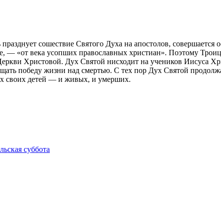
празднует сошествие Святого Духа на апостолов, совершается о
емле, — «от века усопших православных христиан». Поэтому Трои
еркви Христовой. Дух Святой нисходит на учеников Иисуса Хри
вещать победу жизни над смертью. С тех пор Дух Святой продолж
ех своих детей — и живых, и умерших.