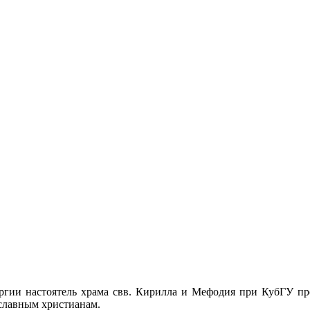
ргии настоятель храма свв. Кирилла и Мефодия при КубГУ п
славным христианам.