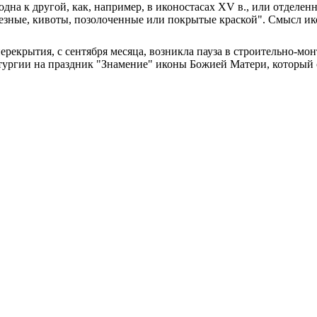
на к другой, как, например, в иконостасах XV в., или отделенн
резные, кивоты, позолоченные или покрытые краской". Смысл ико
перекрытия, с сентября месяца, возникла пауза в строительно-
гии на праздник "Знамение" иконы Божией Матери, который сов