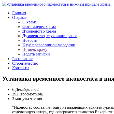
Главная
О храме
О храме
Фотогалерея храма
Духовенство храма
Духовенство, служившее ранее
Новости
Клуб православной молодежи
Помочь храму
Подать записки
Расписание
Строительство
Контакты
Установка временного иконостаса в ни
6 Декабрь 2022
292 Просмотр(ов)
3 минуты чтения
"Иконостас составляет одну из важнейших архитектурны
отделяющую алтарь, где совершается таинство Евхаристии